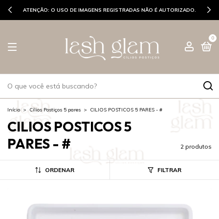
SEJAM BEM-VINDAS GLAMS ♡
0
Início
>
Cílios Postiços 5 pares
>
CILIOS POSTICOS 5 PARES - #
CILIOS POSTICOS 5
PARES - #
2 produtos
ORDENAR
FILTRAR