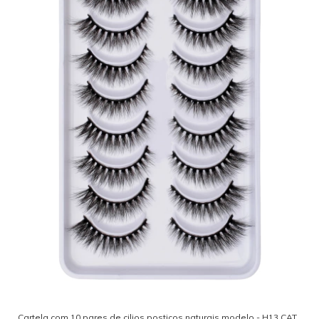
Cartela com 10 pares de cilios postiços naturais modelo - H13 CAT