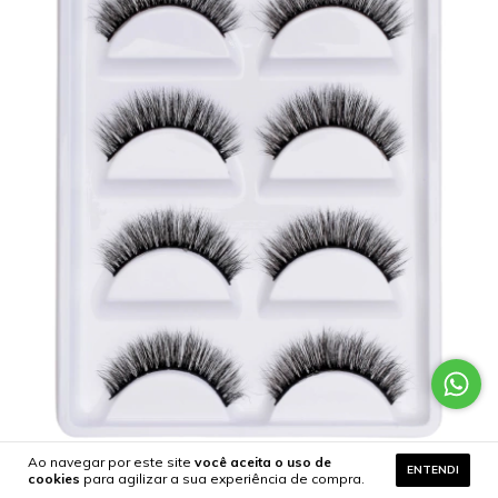
Ao navegar por este site
você aceita o uso de
ENTENDI
cookies
para agilizar a sua experiência de compra.
Cartela com 5 pares de cilios postiços naturais modelo - E06