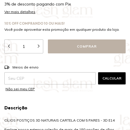
3% de desconto
pagando com Pix
Ver mais detalhes
10% OFF COMPRANDO 10 OU MAIS!
Você pode aproveitar esta promoção em qualquer produto da loja.
ALTERAR CEP
Entregas para o CEP:
Meios de envio
CALCULAR
Não sei meu CEP
Descrição
CÍLIOS POSTIÇOS 3D NATURAIS CARTELA COM 5 PARES - 3D E14
Explore nossa extensa coleção de mais de 150 opções de cílios