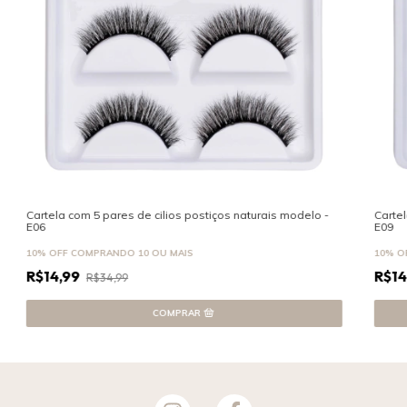
Cartela com 5 pares de cilios postiços naturais modelo -
Cartel
E06
E09
10% OFF
COMPRANDO 10 OU MAIS
10% O
R$14,99
R$14
R$34,99