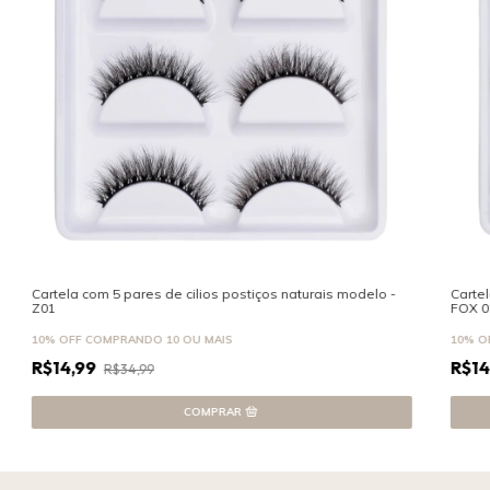
Cartela com 5 pares de cilios postiços naturais modelo -
Cartel
Z01
FOX 0
10% OFF
COMPRANDO 10 OU MAIS
10% O
R$14,99
R$14
R$34,99