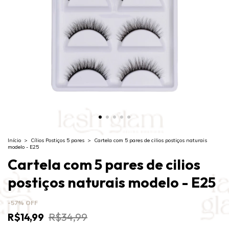
Início
>
Cílios Postiços 5 pares
>
Cartela com 5 pares de cilios postiços naturais
modelo - E25
Cartela com 5 pares de cilios
postiços naturais modelo - E25
-
57
%
OFF
R$14,99
R$34,99