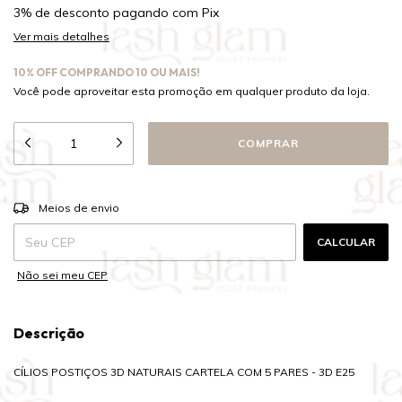
3% de desconto
pagando com Pix
Ver mais detalhes
10% OFF COMPRANDO 10 OU MAIS!
Você pode aproveitar esta promoção em qualquer produto da loja.
ALTERAR CEP
Entregas para o CEP:
Meios de envio
CALCULAR
Não sei meu CEP
Descrição
CÍLIOS POSTIÇOS 3D NATURAIS CARTELA COM 5 PARES - 3D E25