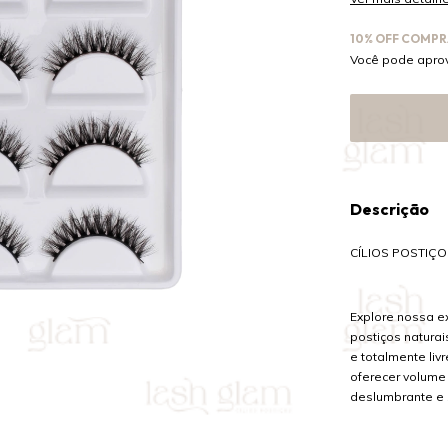
10% OFF COMPR
Você pode aprov
Descrição
CÍLIOS POSTIÇO
Explore nossa e
postiços naturai
e totalmente liv
oferecer volume 
deslumbrante e 