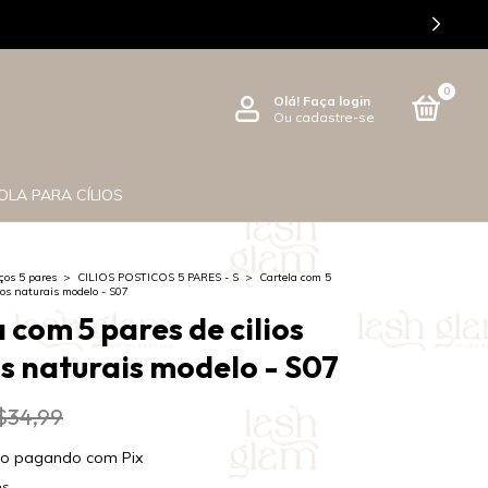
0
Olá!
Faça login
Ou cadastre-se
OLA PARA CÍLIOS
iços 5 pares
>
CILIOS POSTICOS 5 PARES - S
>
Cartela com 5
iços naturais modelo - S07
 com 5 pares de cilios
s naturais modelo - S07
$34,99
to
pagando com Pix
es