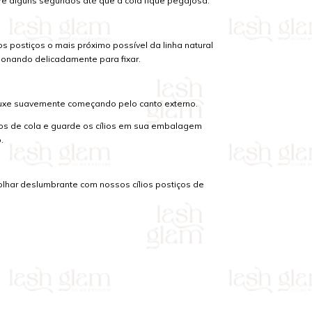
re alguns segundos até que a cola fique pegajosa.
ios postiços o mais próximo possível da linha natural
sionando delicadamente para fixar.
uxe suavemente começando pelo canto externo.
os de cola e guarde os cílios em sua embalagem
.
olhar deslumbrante com nossos cílios postiços de