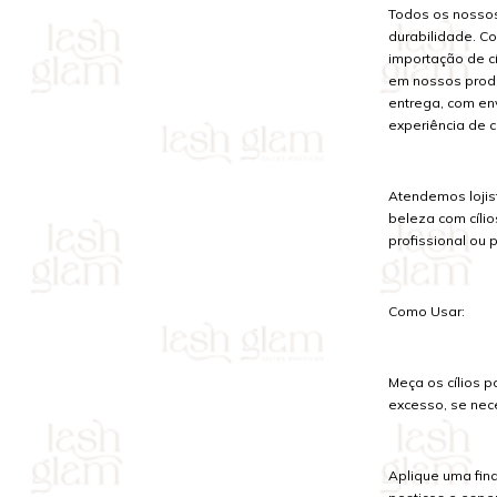
Todos os nossos 
durabilidade. C
importação de c
em nossos produ
entrega, com env
experiência de c
Atendemos lojis
beleza com cílio
profissional ou 
Como Usar:
Meça os cílios po
excesso, se nec
Aplique uma fina