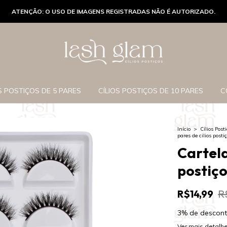
ATENÇÃO: O USO DE IMAGENS REGISTRADAS NÃO É AUTORIZADO.
S POSTIÇOS DE 5 PARES
CÍLIOS POSTIÇOS DE 10 PARES
C
Início
>
Cílios Post
pares de cilios post
Cartela
postiço
R$14,99
R
3% de descon
Ver mais detalh