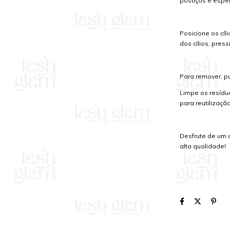
postiços e espe
Posicione os cíl
dos cílios, pres
Para remover, p
Limpe os resídu
para reutilização
Desfrute de um 
alta qualidade!