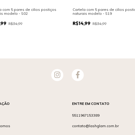
a com 5 pares de cilios postiços
Cartela com 5 pares de cilios post
is modelo - S02
naturais modelo - S19
,99
R$14,99
R$34,99
R$34,99
AÇÃO
ENTRE EM CONTATO
o
5511967153389
somos
contato@lashglam.com.br