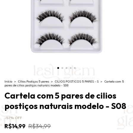
Início
>
Cílios Postiços 5 pares
>
CILIOS POSTICOS 5 PARES - S
>
Cartela com 5
pares de cilios postiços naturais modelo - S08
Cartela com 5 pares de cilios
postiços naturais modelo - S08
-
57
%
OFF
R$14,99
R$34,99