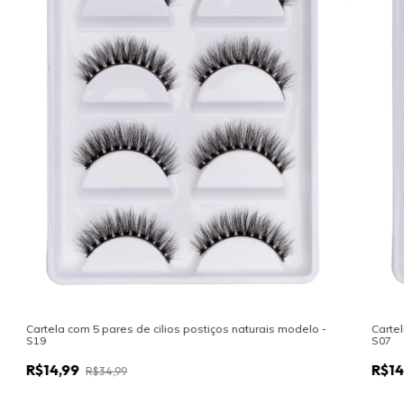
Cartela com 5 pares de cilios postiços naturais modelo -
Cartel
S19
S07
R$14,99
R$14
R$34,99