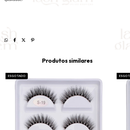
Produtos similares
ESGOTADO
ESGOT