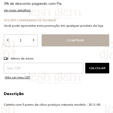
3% de desconto
pagando com Pix
Ver mais detalhes
10% OFF COMPRANDO 10 OU MAIS!
Você pode aproveitar esta promoção em qualquer produto da loja.
ALTERAR CEP
Entregas para o CEP:
Meios de envio
CALCULAR
Não sei meu CEP
Descrição
Cartela com 5 pares de cilios postiços naturais modelo - 3D S-08