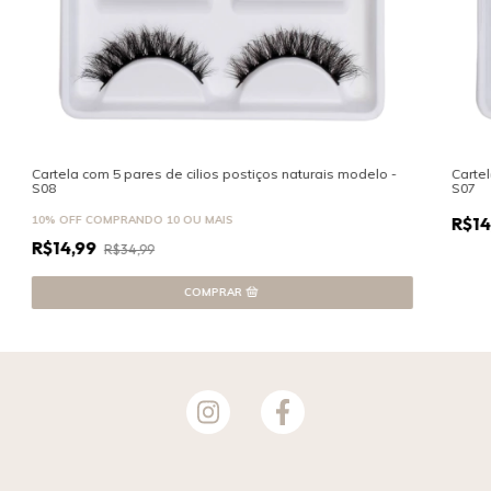
Cartela com 5 pares de cilios postiços naturais modelo -
Cartel
S08
S07
10% OFF
COMPRANDO 10 OU MAIS
R$14
R$14,99
R$34,99